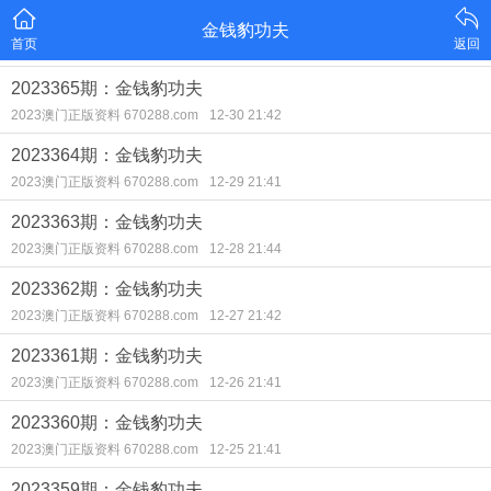
金钱豹功夫
首页
返回
2023365期：金钱豹功夫
2023澳门正版资料 670288.com
12-30 21:42
2023364期：金钱豹功夫
2023澳门正版资料 670288.com
12-29 21:41
2023363期：金钱豹功夫
2023澳门正版资料 670288.com
12-28 21:44
2023362期：金钱豹功夫
2023澳门正版资料 670288.com
12-27 21:42
2023361期：金钱豹功夫
2023澳门正版资料 670288.com
12-26 21:41
2023360期：金钱豹功夫
2023澳门正版资料 670288.com
12-25 21:41
2023359期：金钱豹功夫