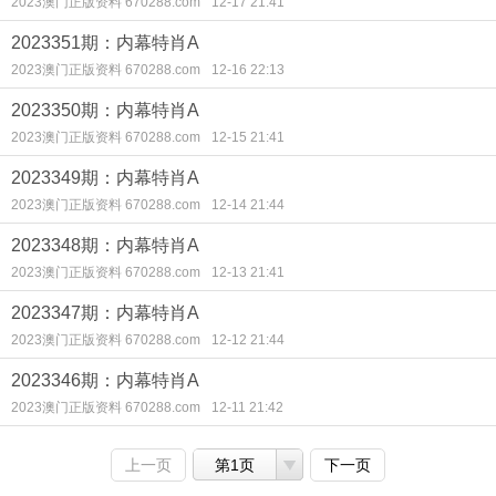
2023澳门正版资料 670288.com
12-17 21:41
2023351期：内幕特肖A
2023澳门正版资料 670288.com
12-16 22:13
2023350期：内幕特肖A
2023澳门正版资料 670288.com
12-15 21:41
2023349期：内幕特肖A
2023澳门正版资料 670288.com
12-14 21:44
2023348期：内幕特肖A
2023澳门正版资料 670288.com
12-13 21:41
2023347期：内幕特肖A
2023澳门正版资料 670288.com
12-12 21:44
2023346期：内幕特肖A
2023澳门正版资料 670288.com
12-11 21:42
上一页
第1页
下一页