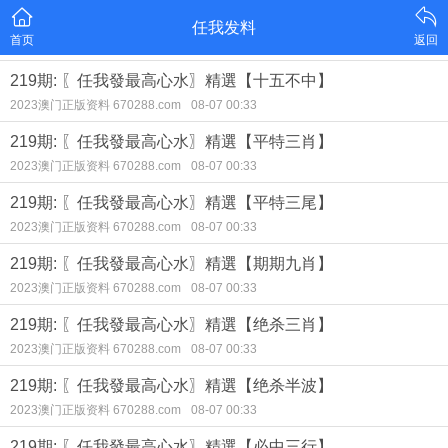
任我发料
首页
返回
219期: 〖任我發最高心水〗精選【十五不中】
2023澳门正版资料 670288.com
08-07 00:33
219期: 〖任我發最高心水〗精選【平特三肖】
2023澳门正版资料 670288.com
08-07 00:33
219期: 〖任我發最高心水〗精選【平特三尾】
2023澳门正版资料 670288.com
08-07 00:33
219期: 〖任我發最高心水〗精選【期期九肖】
2023澳门正版资料 670288.com
08-07 00:33
219期: 〖任我發最高心水〗精選【绝杀三肖】
2023澳门正版资料 670288.com
08-07 00:33
219期: 〖任我發最高心水〗精選【绝杀半波】
2023澳门正版资料 670288.com
08-07 00:33
219期: 〖任我發最高心水〗精選【必中三行】