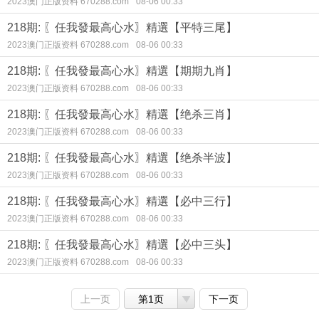
2023澳门正版资料 670288.com
08-06 00:33
218期: 〖任我發最高心水〗精選【平特三尾】
2023澳门正版资料 670288.com
08-06 00:33
218期: 〖任我發最高心水〗精選【期期九肖】
2023澳门正版资料 670288.com
08-06 00:33
218期: 〖任我發最高心水〗精選【绝杀三肖】
2023澳门正版资料 670288.com
08-06 00:33
218期: 〖任我發最高心水〗精選【绝杀半波】
2023澳门正版资料 670288.com
08-06 00:33
218期: 〖任我發最高心水〗精選【必中三行】
2023澳门正版资料 670288.com
08-06 00:33
218期: 〖任我發最高心水〗精選【必中三头】
2023澳门正版资料 670288.com
08-06 00:33
上一页
第1页
下一页