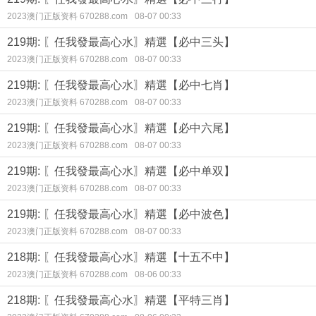
2023澳门正版资料 670288.com
08-07 00:33
219期: 〖任我發最高心水〗精選【必中三头】
2023澳门正版资料 670288.com
08-07 00:33
219期: 〖任我發最高心水〗精選【必中七肖】
2023澳门正版资料 670288.com
08-07 00:33
219期: 〖任我發最高心水〗精選【必中六尾】
2023澳门正版资料 670288.com
08-07 00:33
219期: 〖任我發最高心水〗精選【必中单双】
2023澳门正版资料 670288.com
08-07 00:33
219期: 〖任我發最高心水〗精選【必中波色】
2023澳门正版资料 670288.com
08-07 00:33
218期: 〖任我發最高心水〗精選【十五不中】
2023澳门正版资料 670288.com
08-06 00:33
218期: 〖任我發最高心水〗精選【平特三肖】